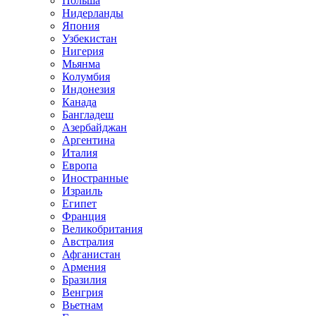
Польша
Нидерланды
Япония
Узбекистан
Нигерия
Мьянма
Колумбия
Индонезия
Канада
Бангладеш
Азербайджан
Аргентина
Италия
Европа
Иностранные
Израиль
Египет
Франция
Великобритания
Австралия
Афганистан
Армения
Бразилия
Венгрия
Вьетнам