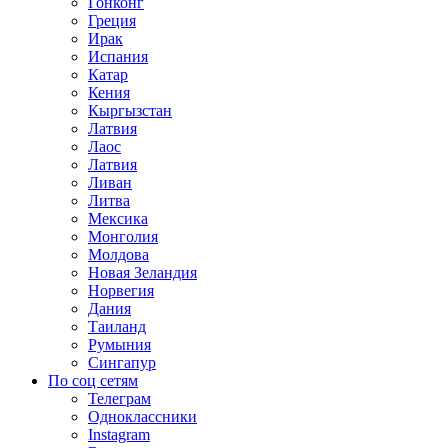
Гонконг
Греция
Ирак
Испания
Катар
Кения
Кыргызстан
Латвия
Лаос
Латвия
Ливан
Литва
Мексика
Монголия
Молдова
Новая Зеландия
Норвегия
Дания
Таиланд
Румыния
Сингапур
По соц сетям
Телеграм
Одноклассники
Instagram