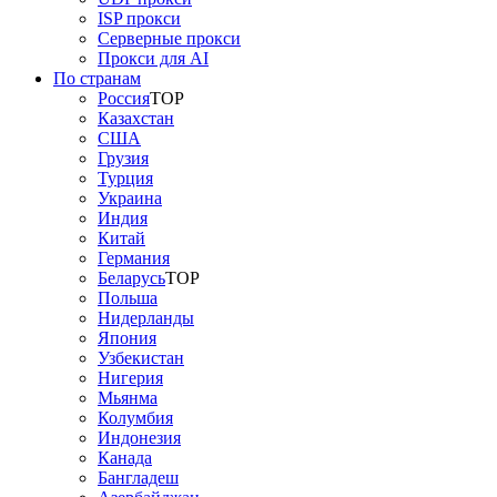
ISP прокси
Серверные прокси
Прокси для AI
По странам
Россия
TOP
Казахстан
США
Грузия
Турция
Украина
Индия
Китай
Германия
Беларусь
TOP
Польша
Нидерланды
Япония
Узбекистан
Нигерия
Мьянма
Колумбия
Индонезия
Канада
Бангладеш