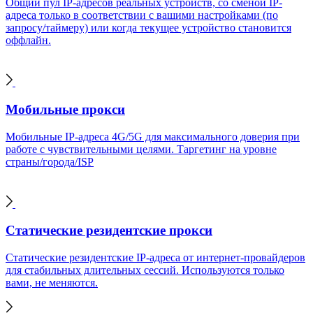
Общий пул IP-адресов реальных устройств, со сменой IP-
адреса только в соответствии с вашими настройками (по
запросу/таймеру) или когда текущее устройство становится
оффлайн.
Мобильные прокси
Мобильные IP-адреса 4G/5G для максимального доверия при
работе с чувствительными целями. Таргетинг на уровне
страны/города/ISP
Статические резидентские прокси
Статические резидентские IP-адреса от интернет-провайдеров
для стабильных длительных сессий. Используются только
вами, не меняются.