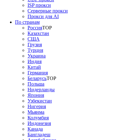
ISP прокси
Серверные прокси
Прокси для AI
По странам
Россия
TOP
Казахстан
США
Грузия
Турция
Украина
Индия
Китай
Германия
Беларусь
TOP
Польша
Нидерланды
Япония
Узбекистан
Нигерия
Мьянма
Колумбия
Индонезия
Канада
Бангладеш