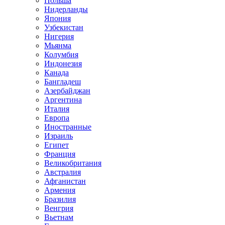
Польша
Нидерланды
Япония
Узбекистан
Нигерия
Мьянма
Колумбия
Индонезия
Канада
Бангладеш
Азербайджан
Аргентина
Италия
Европа
Иностранные
Израиль
Египет
Франция
Великобритания
Австралия
Афганистан
Армения
Бразилия
Венгрия
Вьетнам