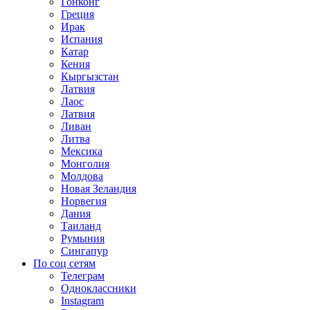
Гонконг
Греция
Ирак
Испания
Катар
Кения
Кыргызстан
Латвия
Лаос
Латвия
Ливан
Литва
Мексика
Монголия
Молдова
Новая Зеландия
Норвегия
Дания
Таиланд
Румыния
Сингапур
По соц сетям
Телеграм
Одноклассники
Instagram