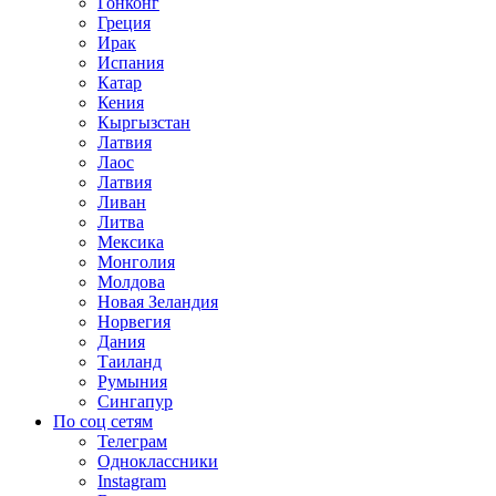
Гонконг
Греция
Ирак
Испания
Катар
Кения
Кыргызстан
Латвия
Лаос
Латвия
Ливан
Литва
Мексика
Монголия
Молдова
Новая Зеландия
Норвегия
Дания
Таиланд
Румыния
Сингапур
По соц сетям
Телеграм
Одноклассники
Instagram