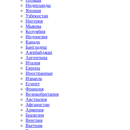
Польша
Нидерланды
Япония
Узбекистан
Нигерия
Мьянма
Колумбия
Индонезия
Канада
Бангладеш
Азербайджан
Аргентина
Италия
Европа
Иностранные
Израиль
Египет
Франция
Великобритания
Австралия
Афганистан
Армения
Бразилия
Венгрия
Вьетнам