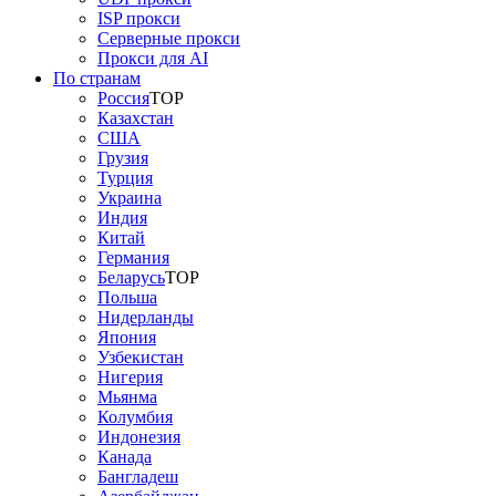
ISP прокси
Серверные прокси
Прокси для AI
По странам
Россия
TOP
Казахстан
США
Грузия
Турция
Украина
Индия
Китай
Германия
Беларусь
TOP
Польша
Нидерланды
Япония
Узбекистан
Нигерия
Мьянма
Колумбия
Индонезия
Канада
Бангладеш