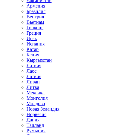
Афганистан
Армения
Бразилия
Венгрия
Вьетнам
Гонконг
Греция
Ирак
Испания
Катар
Кения
Кыргызстан
Латвия
Лаос
Латвия
Ливан
Литва
Мексика
Монголия
Молдова
Новая Зеландия
Норвегия
Дания
Таиланд
Румыния