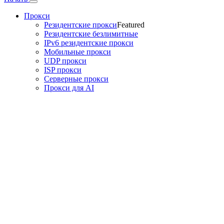
Прокси
Резидентские прокси
Featured
Резидентские безлимитные
IPv6 резидентские прокси
Мобильные прокси
UDP прокси
ISP прокси
Серверные прокси
Прокси для AI