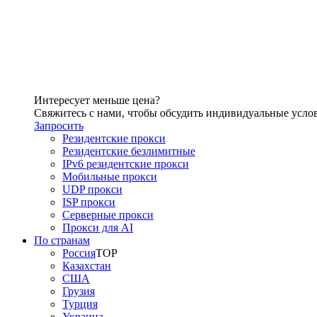
Интересует меньше цена?
Свяжитесь с нами, чтобы обсудить индивидуальные усло
Запросить
Резидентские прокси
Резидентские безлимитные
IPv6 резидентские прокси
Мобильные прокси
UDP прокси
ISP прокси
Серверные прокси
Прокси для AI
По странам
Россия
TOP
Казахстан
США
Грузия
Турция
Украина