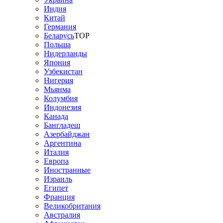
Индия
Китай
Германия
Беларусь
TOP
Польша
Нидерланды
Япония
Узбекистан
Нигерия
Мьянма
Колумбия
Индонезия
Канада
Бангладеш
Азербайджан
Аргентина
Италия
Европа
Иностранные
Израиль
Египет
Франция
Великобритания
Австралия