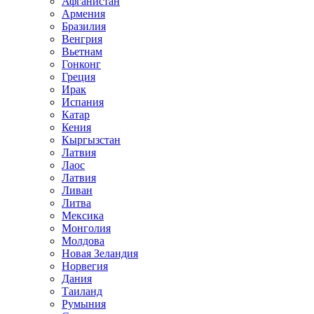
Афганистан
Армения
Бразилия
Венгрия
Вьетнам
Гонконг
Греция
Ирак
Испания
Катар
Кения
Кыргызстан
Латвия
Лаос
Латвия
Ливан
Литва
Мексика
Монголия
Молдова
Новая Зеландия
Норвегия
Дания
Таиланд
Румыния