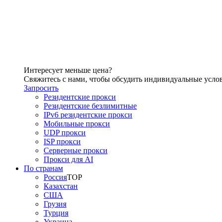
Интересует меньше цена?
Свяжитесь с нами, чтобы обсудить индивидуальные усло
Запросить
Резидентские прокси
Резидентские безлимитные
IPv6 резидентские прокси
Мобильные прокси
UDP прокси
ISP прокси
Серверные прокси
Прокси для AI
По странам
Россия
TOP
Казахстан
США
Грузия
Турция
Украина