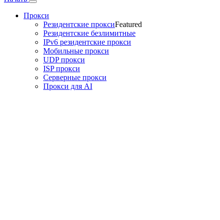
Прокси
Резидентские прокси
Featured
Резидентские безлимитные
IPv6 резидентские прокси
Мобильные прокси
UDP прокси
ISP прокси
Серверные прокси
Прокси для AI