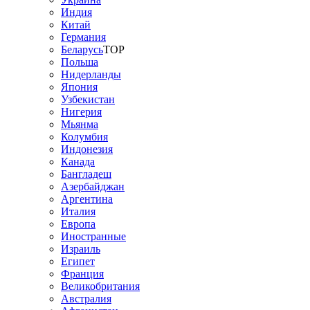
Индия
Китай
Германия
Беларусь
TOP
Польша
Нидерланды
Япония
Узбекистан
Нигерия
Мьянма
Колумбия
Индонезия
Канада
Бангладеш
Азербайджан
Аргентина
Италия
Европа
Иностранные
Израиль
Египет
Франция
Великобритания
Австралия