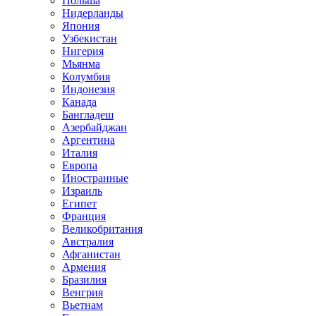
Польша
Нидерланды
Япония
Узбекистан
Нигерия
Мьянма
Колумбия
Индонезия
Канада
Бангладеш
Азербайджан
Аргентина
Италия
Европа
Иностранные
Израиль
Египет
Франция
Великобритания
Австралия
Афганистан
Армения
Бразилия
Венгрия
Вьетнам