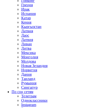
Гонконг
Греция
Ирак
Испания
Катар
Кения
Кыргызстан
Латвия
Лаос
Латвия
Ливан
Литва
Мексика
Монголия
Молдова
Новая Зеландия
Норвегия
Дания
Таиланд
Румыния
Сингапур
По соц сетям
Телеграм
Одноклассники
Instagram