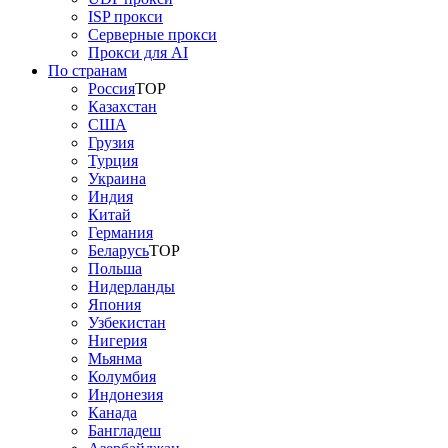
ISP прокси
Серверные прокси
Прокси для AI
По странам
Россия
TOP
Казахстан
США
Грузия
Турция
Украина
Индия
Китай
Германия
Беларусь
TOP
Польша
Нидерланды
Япония
Узбекистан
Нигерия
Мьянма
Колумбия
Индонезия
Канада
Бангладеш