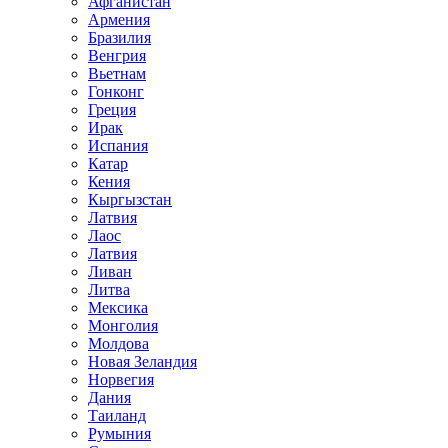
Афганистан
Армения
Бразилия
Венгрия
Вьетнам
Гонконг
Греция
Ирак
Испания
Катар
Кения
Кыргызстан
Латвия
Лаос
Латвия
Ливан
Литва
Мексика
Монголия
Молдова
Новая Зеландия
Норвегия
Дания
Таиланд
Румыния