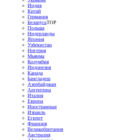
Индия
Китай
Германия
Беларусь
TOP
Польша
Нидерланды
Япония
Узбекистан
Нигерия
Мьянма
Колумбия
Индонезия
Канада
Бангладеш
Азербайджан
Аргентина
Италия
Европа
Иностранные
Израиль
Египет
Франция
Великобритания
Австралия