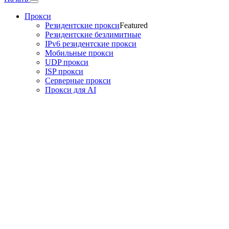
Прокси
Резидентские прокси
Featured
Резидентские безлимитные
IPv6 резидентские прокси
Мобильные прокси
UDP прокси
ISP прокси
Серверные прокси
Прокси для AI