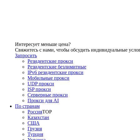
Интересует меньше цена?
Свяжитесь с нами, чтобы обсудить индивидуальные усло
Запросить
Резидентские прокси
Резидентские безлимитные
IPv6 резидентские прокси
Мобильные прокси
UDP прокси
ISP прокси
Серверные прокси
Прокси для AI
По странам
Россия
TOP
Казахстан
США
Грузия
Турция
Украина