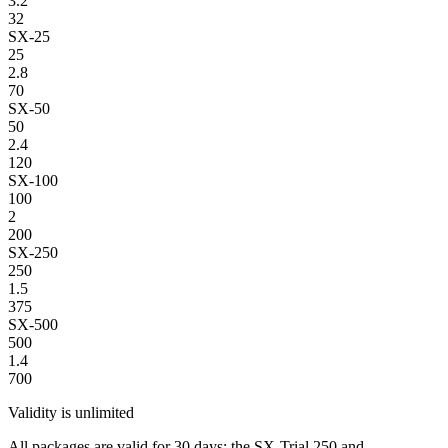
3.2
32
SX-25
25
2.8
70
SX-50
50
2.4
120
SX-100
100
2
200
SX-250
250
1.5
375
SX-500
500
1.4
700
Validity is unlimited
All packages are valid for 30 days; the SX-Trial 250 and