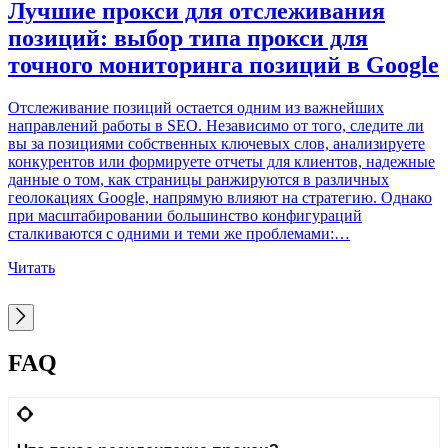
Лучшие прокси для отслеживания
позиций: выбор типа прокси для
точного мониторинга позиций в Google
С
Q
Отслеживание позиций остается одним из важнейших
в
направлений работы в SEO. Независимо от того, следите ли
ц
вы за позициями собственных ключевых слов, анализируете
в
конкурентов или формируете отчеты для клиентов, надежные
и
данные о том, как страницы ранжируются в различных
н
геолокациях Google, напрямую влияют на стратегию. Однако
п
при масштабировании большинство конфигураций
г
сталкиваются с одними и теми же проблемами:…
Ч
Читать
FAQ