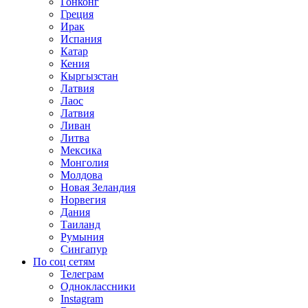
Гонконг
Греция
Ирак
Испания
Катар
Кения
Кыргызстан
Латвия
Лаос
Латвия
Ливан
Литва
Мексика
Монголия
Молдова
Новая Зеландия
Норвегия
Дания
Таиланд
Румыния
Сингапур
По соц сетям
Телеграм
Одноклассники
Instagram