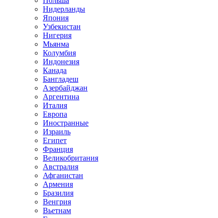
Польша
Нидерланды
Япония
Узбекистан
Нигерия
Мьянма
Колумбия
Индонезия
Канада
Бангладеш
Азербайджан
Аргентина
Италия
Европа
Иностранные
Израиль
Египет
Франция
Великобритания
Австралия
Афганистан
Армения
Бразилия
Венгрия
Вьетнам