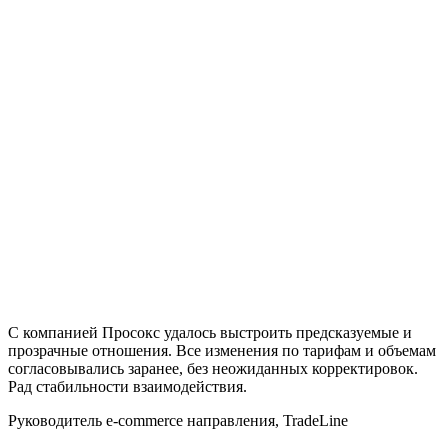
С компанией Просокс удалось выстроить предсказуемые и
И
прозрачные отношения. Все изменения по тарифам и объемам
п
согласовывались заранее, без неожиданных корректировок.
з
Рад стабильности взаимодействия.
С
Руководитель e-commerce направления, TradeLine