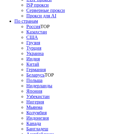
ISP прокси
Серверные прокси
Прокси для AI
По странам
Россия
TOP
Казахстан
США
Грузия
Турция
Украина
Индия
Китай
Германия
Беларусь
TOP
Польша
Нидерланды
Япония
Узбекистан
Нигерия
Мьянма
Колумбия
Индонезия
Канада
Бангладеш