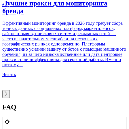
Лучшие прокси для мониторинга
бренда
Эффективный мониторинг бренда в 2026 году требует сбора
точных данных с социальных платформ, маркетплейсов,
С
сайтов отзывов, поисковых систем и рекламных сетей —
р
часто в значительном масштабе и на нескольких
географических рынках одновременно. Платформы
п
существенно усилили защиту от ботов с помощью машинного
с
обучения, из-за чего низкокачественные или дата-центровые
м
прокси стали неэффективны для серьёзной работы. Именно
т
поэтому…
з
д
Читать
в
Ч
FAQ