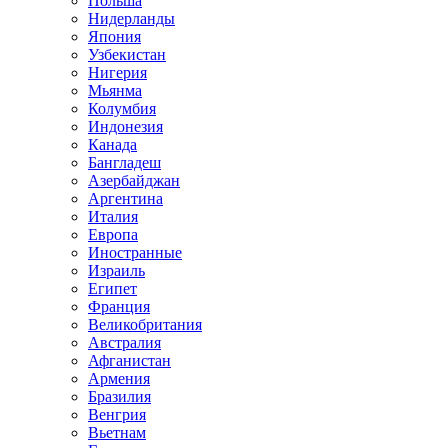
Польша
Нидерланды
Япония
Узбекистан
Нигерия
Мьянма
Колумбия
Индонезия
Канада
Бангладеш
Азербайджан
Аргентина
Италия
Европа
Иностранные
Израиль
Египет
Франция
Великобритания
Австралия
Афганистан
Армения
Бразилия
Венгрия
Вьетнам