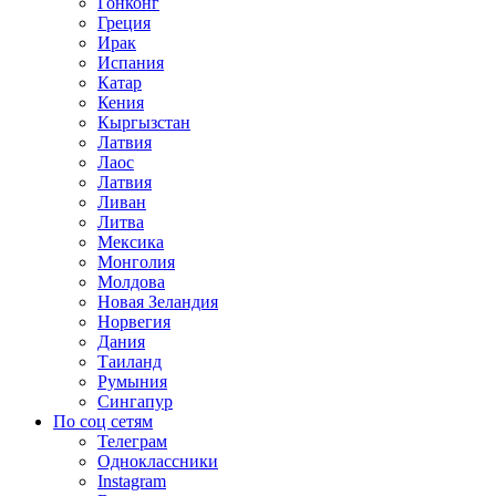
Гонконг
Греция
Ирак
Испания
Катар
Кения
Кыргызстан
Латвия
Лаос
Латвия
Ливан
Литва
Мексика
Монголия
Молдова
Новая Зеландия
Норвегия
Дания
Таиланд
Румыния
Сингапур
По соц сетям
Телеграм
Одноклассники
Instagram