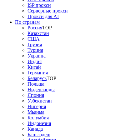
ISP прокси
Серверные прокси
Прокси для AI
По странам
Россия
TOP
Казахстан
США
Грузия
Турция
Украина
Индия
Китай
Германия
Беларусь
TOP
Польша
Нидерланды
Япония
Узбекистан
Нигерия
Мьянма
Колумбия
Индонезия
Канада
Бангладеш