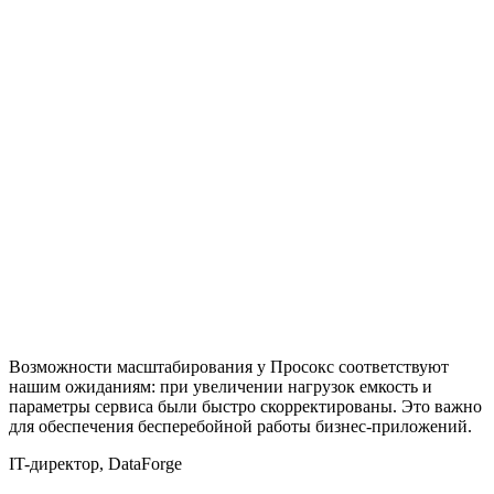
Возможности масштабирования у Просокс соответствуют
P
нашим ожиданиям: при увеличении нагрузок емкость и
с
параметры сервиса были быстро скорректированы. Это важно
п
для обеспечения бесперебойной работы бизнес-приложений.
IT-директор, DataForge
К