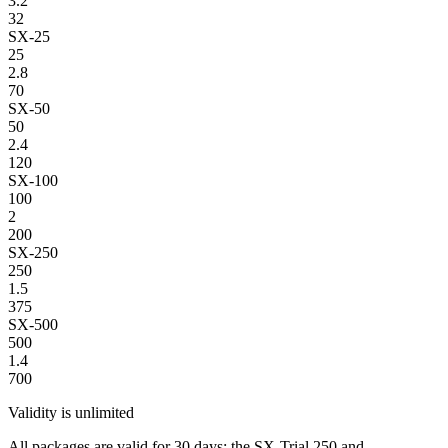
3.2
32
SX-25
25
2.8
70
SX-50
50
2.4
120
SX-100
100
2
200
SX-250
250
1.5
375
SX-500
500
1.4
700
Validity is unlimited
All packages are valid for 30 days; the SX-Trial 250 and