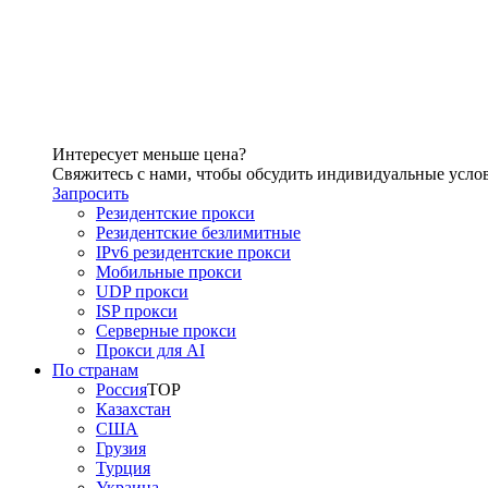
Интересует меньше цена?
Свяжитесь с нами, чтобы обсудить индивидуальные усло
Запросить
Резидентские прокси
Резидентские безлимитные
IPv6 резидентские прокси
Мобильные прокси
UDP прокси
ISP прокси
Серверные прокси
Прокси для AI
По странам
Россия
TOP
Казахстан
США
Грузия
Турция
Украина