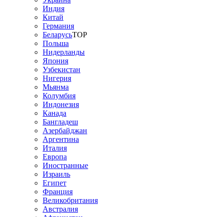
Индия
Китай
Германия
Беларусь
TOP
Польша
Нидерланды
Япония
Узбекистан
Нигерия
Мьянма
Колумбия
Индонезия
Канада
Бангладеш
Азербайджан
Аргентина
Италия
Европа
Иностранные
Израиль
Египет
Франция
Великобритания
Австралия