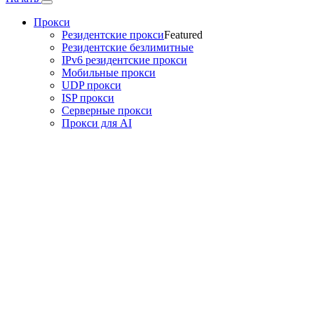
Прокси
Резидентские прокси
Featured
Резидентские безлимитные
IPv6 резидентские прокси
Мобильные прокси
UDP прокси
ISP прокси
Серверные прокси
Прокси для AI