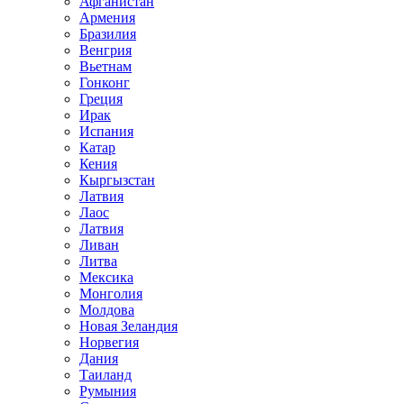
Афганистан
Армения
Бразилия
Венгрия
Вьетнам
Гонконг
Греция
Ирак
Испания
Катар
Кения
Кыргызстан
Латвия
Лаос
Латвия
Ливан
Литва
Мексика
Монголия
Молдова
Новая Зеландия
Норвегия
Дания
Таиланд
Румыния