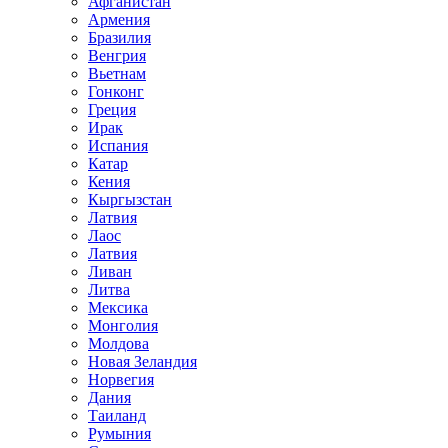
Афганистан
Армения
Бразилия
Венгрия
Вьетнам
Гонконг
Греция
Ирак
Испания
Катар
Кения
Кыргызстан
Латвия
Лаос
Латвия
Ливан
Литва
Мексика
Монголия
Молдова
Новая Зеландия
Норвегия
Дания
Таиланд
Румыния