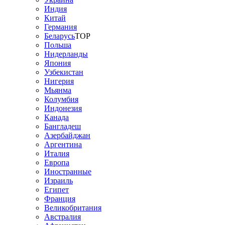
Индия
Китай
Германия
Беларусь
TOP
Польша
Нидерланды
Япония
Узбекистан
Нигерия
Мьянма
Колумбия
Индонезия
Канада
Бангладеш
Азербайджан
Аргентина
Италия
Европа
Иностранные
Израиль
Египет
Франция
Великобритания
Австралия