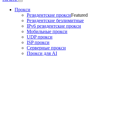
Прокси
Резидентские прокси
Featured
Резидентские безлимитные
IPv6 резидентские прокси
Мобильные прокси
UDP прокси
ISP прокси
Серверные прокси
Прокси для AI