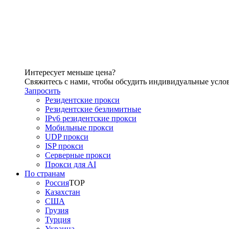
Интересует меньше цена?
Свяжитесь с нами, чтобы обсудить индивидуальные усло
Запросить
Резидентские прокси
Резидентские безлимитные
IPv6 резидентские прокси
Мобильные прокси
UDP прокси
ISP прокси
Серверные прокси
Прокси для AI
По странам
Россия
TOP
Казахстан
США
Грузия
Турция
Украина