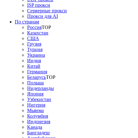
ISP прокси
Серверные прокси
Прокси для AI
По странам
Россия
TOP
Казахстан
США
Грузия
Турция
Украина
Индия
Китай
Германия
Беларусь
TOP
Польша
Нидерланды
Япония
Узбекистан
Нигерия
Мьянма
Колумбия
Индонезия
Канада
Бангладеш