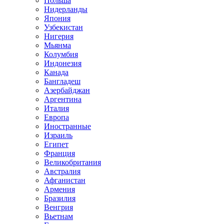
Польша
Нидерланды
Япония
Узбекистан
Нигерия
Мьянма
Колумбия
Индонезия
Канада
Бангладеш
Азербайджан
Аргентина
Италия
Европа
Иностранные
Израиль
Египет
Франция
Великобритания
Австралия
Афганистан
Армения
Бразилия
Венгрия
Вьетнам