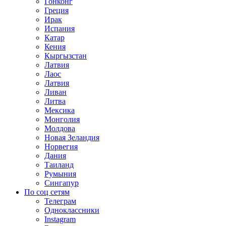
Гонконг
Греция
Ирак
Испания
Катар
Кения
Кыргызстан
Латвия
Лаос
Латвия
Ливан
Литва
Мексика
Монголия
Молдова
Новая Зеландия
Норвегия
Дания
Таиланд
Румыния
Сингапур
По соц сетям
Телеграм
Одноклассники
Instagram