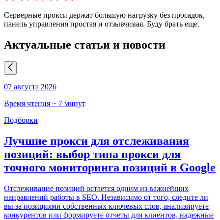
Серверные прокси держат большую нагрузку без просадок,
панель управления простая и отзывчивая. Буду брать еще.
Актуальные статьи и новости
07 августа 2026
0
Время чтения ~ 7 минут
В
Подборки
Лучшие прокси для отслеживания
позиций: выбор типа прокси для
точного мониторинга позиций в Google
С
Q
Отслеживание позиций остается одним из важнейших
в
направлений работы в SEO. Независимо от того, следите ли
ц
вы за позициями собственных ключевых слов, анализируете
в
конкурентов или формируете отчеты для клиентов, надежные
и