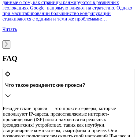
данные о том, как страницы ранжируются в различных
н
геолокациях Google, напрямую влияют на стратегию. Однако
п
при масштабировании большинство конфигураций
г
сталкиваются с одними и теми же проблемами:…
Ч
Читать
FAQ
Что такое резидентские прокси?
Резидентские прокси — это прокси-серверы, которые
используют IP-адреса, предоставляемые интернет-
провайдерами (ISP) и/или находятся на реальных
(резидентских) устройствах, таких как ноутбуки,
стационарные компьютеры, смартфоны и прочее. Они
позволяют пользователям скрыть свой настоящий IP-адрес и