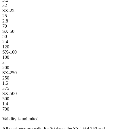
3.2
32
SX-25
25
2.8
70
SX-50
50
2.4
120
SX-100
100
2
200
SX-250
250
1.5
375
SX-500
500
1.4
700
Validity is unlimited
All packages are valid for 30 days; the SX-Trial 250 and