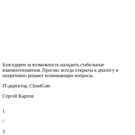
Благодарен за возможность наладить стабильные
К
взаимоотношения. Просокс всегда открыты к диалогу и
г
оперативно решают возникающие вопросы.
к
IT-директор, CloudGate
Р
Сергей Карпов
А
1
/
3