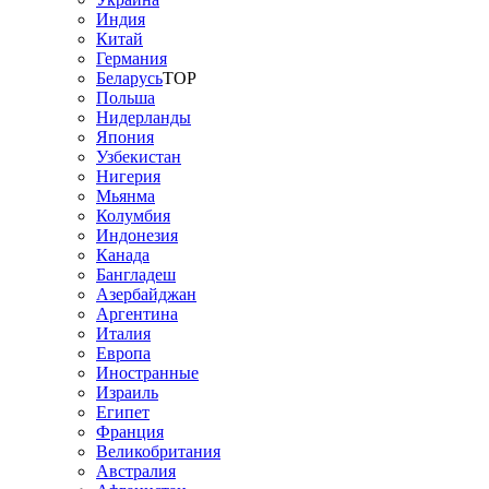
Индия
Китай
Германия
Беларусь
TOP
Польша
Нидерланды
Япония
Узбекистан
Нигерия
Мьянма
Колумбия
Индонезия
Канада
Бангладеш
Азербайджан
Аргентина
Италия
Европа
Иностранные
Израиль
Египет
Франция
Великобритания
Австралия