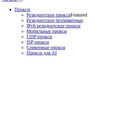
Прокси
Резидентские прокси
Featured
Резидентские безлимитные
IPv6 резидентские прокси
Мобильные прокси
UDP прокси
ISP прокси
Серверные прокси
Прокси для AI