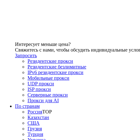
Интересует меньше цена?
Свяжитесь с нами, чтобы обсудить индивидуальные усло
Запросить
Резидентские прокси
Резидентские безлимитные
IPv6 резидентские прокси
Мобильные прокси
UDP прокси
ISP прокси
Серверные прокси
Прокси для AI
По странам
Россия
TOP
Казахстан
США
Грузия
Турция
Украина