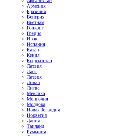
Афганистан
Армения
Бразилия
Венгрия
Вьетнам
Гонконг
Греция
Ирак
Испания
Катар
Кения
Кыргызстан
Латвия
Лаос
Латвия
Ливан
Литва
Мексика
Монголия
Молдова
Новая Зеландия
Норвегия
Дания
Таиланд
Румыния