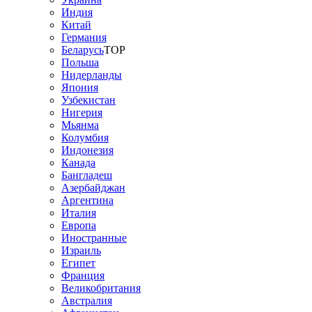
Индия
Китай
Германия
Беларусь
TOP
Польша
Нидерланды
Япония
Узбекистан
Нигерия
Мьянма
Колумбия
Индонезия
Канада
Бангладеш
Азербайджан
Аргентина
Италия
Европа
Иностранные
Израиль
Египет
Франция
Великобритания
Австралия