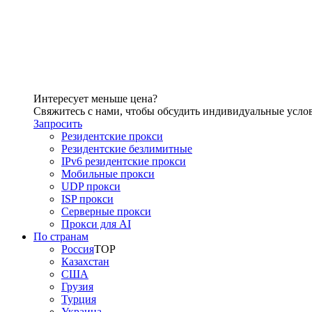
Интересует меньше цена?
Свяжитесь с нами, чтобы обсудить индивидуальные усло
Запросить
Резидентские прокси
Резидентские безлимитные
IPv6 резидентские прокси
Мобильные прокси
UDP прокси
ISP прокси
Серверные прокси
Прокси для AI
По странам
Россия
TOP
Казахстан
США
Грузия
Турция
Украина