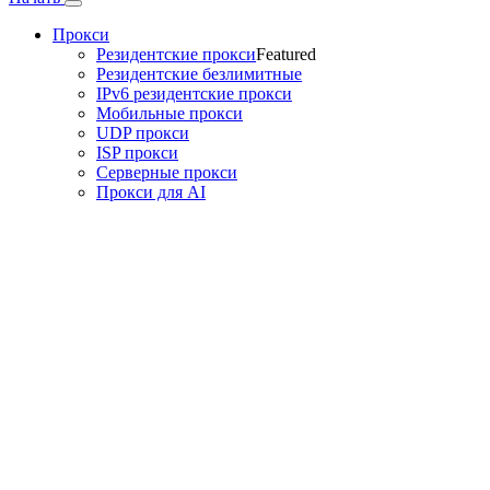
Прокси
Резидентские прокси
Featured
Резидентские безлимитные
IPv6 резидентские прокси
Мобильные прокси
UDP прокси
ISP прокси
Серверные прокси
Прокси для AI