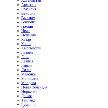
Афганистан
Армения
Бразилия
Венгрия
Вьетнам
Гонконг
Греция
Ирак
Испания
Катар
Кения
Кыргызстан
Латвия
Лаос
Латвия
Ливан
Литва
Мексика
Монголия
Молдова
Новая Зеландия
Норвегия
Дания
Таиланд
Румыния