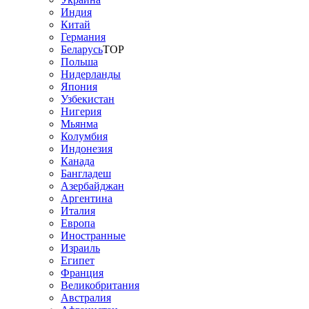
Индия
Китай
Германия
Беларусь
TOP
Польша
Нидерланды
Япония
Узбекистан
Нигерия
Мьянма
Колумбия
Индонезия
Канада
Бангладеш
Азербайджан
Аргентина
Италия
Европа
Иностранные
Израиль
Египет
Франция
Великобритания
Австралия