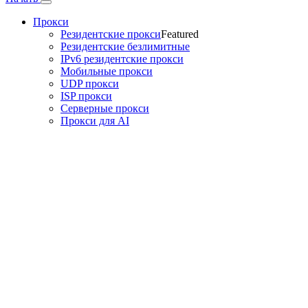
Прокси
Резидентские прокси
Featured
Резидентские безлимитные
IPv6 резидентские прокси
Мобильные прокси
UDP прокси
ISP прокси
Серверные прокси
Прокси для AI