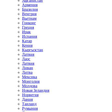
Афганистан
Армения
Бразилия
Венгрия
Вьетнам
Гонконг
Греция
Ирак
Испания
Катар
Кения
Кыргызстан
Латвия
Лаос
Латвия
Ливан
Литва
Мексика
Монголия
Молдова
Новая Зеландия
Норвегия
Дания
Таиланд
Румыния