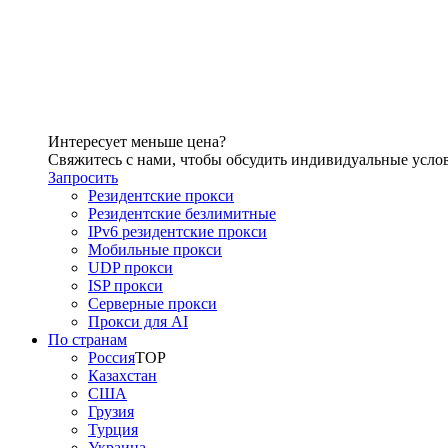
Интересует меньше цена?
Свяжитесь с нами, чтобы обсудить индивидуальные усло
Запросить
Резидентские прокси
Резидентские безлимитные
IPv6 резидентские прокси
Мобильные прокси
UDP прокси
ISP прокси
Серверные прокси
Прокси для AI
По странам
Россия
TOP
Казахстан
США
Грузия
Турция
Украина