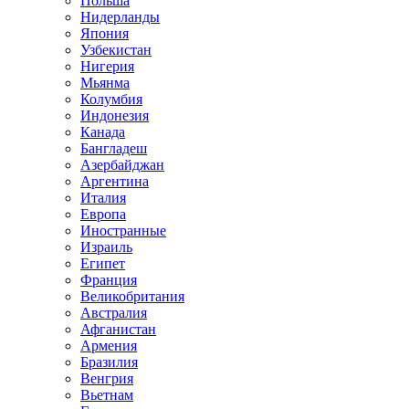
Польша
Нидерланды
Япония
Узбекистан
Нигерия
Мьянма
Колумбия
Индонезия
Канада
Бангладеш
Азербайджан
Аргентина
Италия
Европа
Иностранные
Израиль
Египет
Франция
Великобритания
Австралия
Афганистан
Армения
Бразилия
Венгрия
Вьетнам