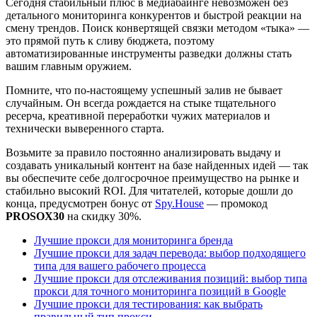
Сегодня стабильный плюс в медиабаинге невозможен без
детального мониторинга конкурентов и быстрой реакции на
смену трендов. Поиск конвертящей связки методом «тыка» —
это прямой путь к сливу бюджета, поэтому
автоматизированные инструменты разведки должны стать
вашим главным оружием.
Помните, что по-настоящему успешный залив не бывает
случайным. Он всегда рождается на стыке тщательного
ресерча, креативной переработки чужих материалов и
технически выверенного старта.
Возьмите за правило постоянно анализировать выдачу и
создавать уникальный контент на базе найденных идей — так
вы обеспечите себе долгосрочное преимущество на рынке и
стабильно высокий ROI. Для читателей, которые дошли до
конца, предусмотрен бонус от
Spy.House
— промокод
PROSOX30
на скидку 30%.
Лучшие прокси для мониторинга бренда
Лучшие прокси для задач перевода: выбор подходящего
типа для вашего рабочего процесса
Лучшие прокси для отслеживания позиций: выбор типа
прокси для точного мониторинга позиций в Google
Лучшие прокси для тестирования: как выбрать
правильный тип прокси