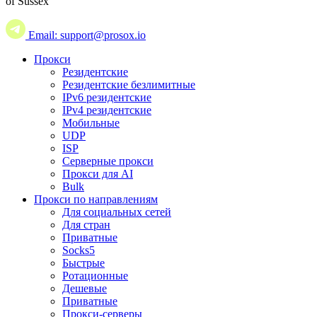
of Sussex
Email: support@prosox.io
Прокси
Резидентские
Резидентские безлимитные
IPv6 резидентские
IPv4 резидентские
Мобильные
UDP
ISP
Серверные прокси
Прокси для AI
Bulk
Прокси по направлениям
Для социальных сетей
Для стран
Приватные
Socks5
Быстрые
Ротационные
Дешевые
Приватные
Прокси-серверы