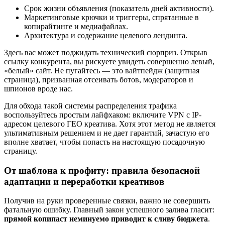
Срок жизни объявления (показатель дней активности).
Маркетинговые крючки и триггеры, спрятанные в
копирайтинге и медиафайлах.
Архитектура и содержание целевого лендинга.
Здесь вас может поджидать технический сюрприз. Открыв
ссылку конкурента, вы рискуете увидеть совершенно левый,
«белый» сайт. Не пугайтесь — это вайтпейдж (защитная
страница), призванная отсеивать ботов, модераторов и
шпионов вроде нас.
Для обхода такой системы распределения трафика
воспользуйтесь простым лайфхаком: включите VPN с IP-
адресом целевого ГЕО креатива. Хотя этот метод не является
ультимативным решением и не дает гарантий, зачастую его
вполне хватает, чтобы попасть на настоящую посадочную
страницу.
От шаблона к профиту: правила безопасной
адаптации и переработки креативов
Получив на руки проверенные связки, важно не совершить
фатальную ошибку. Главный закон успешного залива гласит:
прямой копипаст неминуемо приводит к сливу бюджета
.