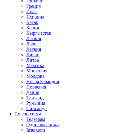
Гонконг
Греция
Ирак
Испания
Катар
Кения
Кыргызстан
Латвия
Лаос
Латвия
Ливан
Литва
Мексика
Монголия
Молдова
Новая Зеландия
Норвегия
Дания
Таиланд
Румыния
Сингапур
По соц сетям
Телеграм
Одноклассники
Instagram