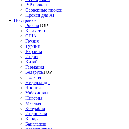
ISP прокси
Серверные прокси
Прокси для AI
По странам
Россия
TOP
Казахстан
США
Грузия
Турция
Украина
Индия
Китай
Германия
Беларусь
TOP
Польша
Нидерланды
Япония
Узбекистан
Нигерия
Мьянма
Колумбия
Индонезия
Канада
Бангладеш