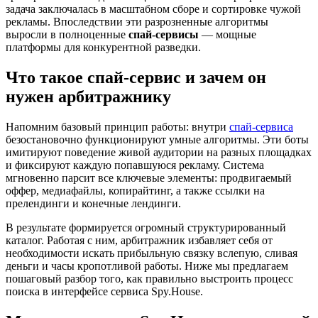
задача заключалась в масштабном сборе и сортировке чужой
рекламы. Впоследствии эти разрозненные алгоритмы
выросли в полноценные
спай-сервисы
— мощные
платформы для конкурентной разведки.
Что такое спай-сервис и зачем он
нужен арбитражнику
Напомним базовый принцип работы: внутри
спай-сервиса
безостановочно функционируют умные алгоритмы. Эти боты
имитируют поведение живой аудитории на разных площадках
и фиксируют каждую попавшуюся рекламу. Система
мгновенно парсит все ключевые элементы: продвигаемый
оффер, медиафайлы, копирайтинг, а также ссылки на
прелендинги и конечные лендинги.
В результате формируется огромный структурированный
каталог. Работая с ним, арбитражник избавляет себя от
необходимости искать прибыльную связку вслепую, сливая
деньги и часы кропотливой работы. Ниже мы предлагаем
пошаговый разбор того, как правильно выстроить процесс
поиска в интерфейсе сервиса Spy.House.