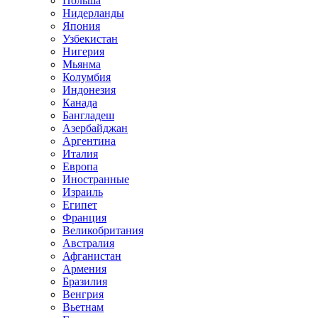
Польша
Нидерланды
Япония
Узбекистан
Нигерия
Мьянма
Колумбия
Индонезия
Канада
Бангладеш
Азербайджан
Аргентина
Италия
Европа
Иностранные
Израиль
Египет
Франция
Великобритания
Австралия
Афганистан
Армения
Бразилия
Венгрия
Вьетнам