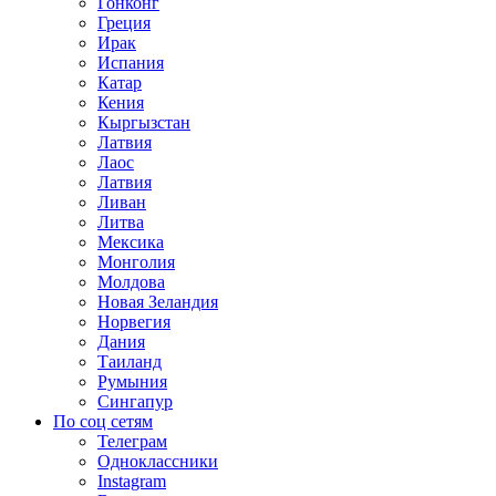
Гонконг
Греция
Ирак
Испания
Катар
Кения
Кыргызстан
Латвия
Лаос
Латвия
Ливан
Литва
Мексика
Монголия
Молдова
Новая Зеландия
Норвегия
Дания
Таиланд
Румыния
Сингапур
По соц сетям
Телеграм
Одноклассники
Instagram