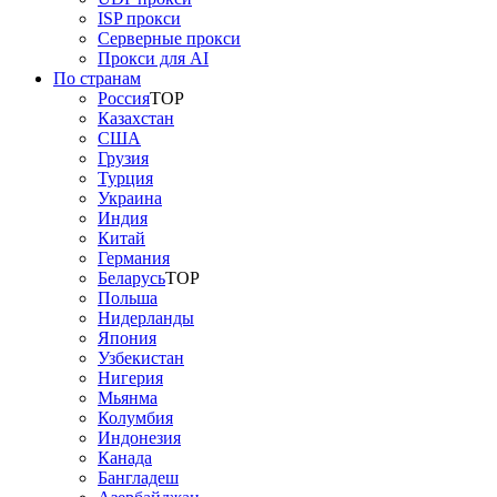
ISP прокси
Серверные прокси
Прокси для AI
По странам
Россия
TOP
Казахстан
США
Грузия
Турция
Украина
Индия
Китай
Германия
Беларусь
TOP
Польша
Нидерланды
Япония
Узбекистан
Нигерия
Мьянма
Колумбия
Индонезия
Канада
Бангладеш