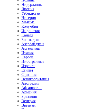
Польша
Нидерланды
Япония
Узбекистан
Нигерия
Мьянма
Колумбия
Индонезия
Канада
Бангладеш
Азербайджан
Аргентина
Италия
Европа
Иностранные
Израиль
Египет
Франция
Великобритания
Австралия
Афганистан
Армения
Бразилия
Венгрия
Вьетнам