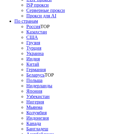
ISP прокси
Серверные прокси
Прокси для AI
По странам
Россия
TOP
Казахстан
США
Грузия
Турция
Украина
Индия
Китай
Германия
Беларусь
TOP
Польша
Нидерланды
Япония
Узбекистан
Нигерия
Мьянма
Колумбия
Индонезия
Канада
Бангладеш