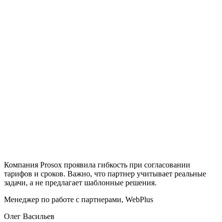
Компания Prosox проявила гибкость при согласовании
Т
тарифов и сроков. Важно, что партнер учитывает реальные
о
задачи, а не предлагает шаблонные решения.
п
Менеджер по работе с партнерами, WebPlus
С
Олег Васильев
И