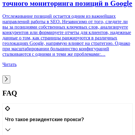
точного мониторинга позиций в Google
С
Q
Отслеживание позиций остается одним из важнейших
в
направлений работы в SEO. Независимо от того, следите ли
ц
вы за позициями собственных ключевых слов, анализируете
в
конкурентов или формируете отчеты для клиентов, надежные
и
данные о том, как страницы ранжируются в различных
н
геолокациях Google, напрямую влияют на стратегию. Однако
п
при масштабировании большинство конфигураций
г
сталкиваются с одними и теми же проблемами:…
Ч
Читать
FAQ
Что такое резидентские прокси?