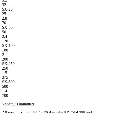
3.2
32
SX-25
25
2.8
70
SX-50
50
2.4
120
SX-100
100
2
200
SX-250
250
1.5
375
SX-500
500
1.4
700
Validity is unlimited
All packages are valid for 30 days; the SX-Trial 250 and