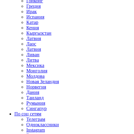
Гонконг
Греция
Ирак
Испания
Катар
Кения
Кыргызстан
Латвия
Лаос
Латвия
Ливан
Литва
Мексика
Монголия
Молдова
Новая Зеландия
Норвегия
Дания
Таиланд
Румыния
Сингапур
По соц сетям
Телеграм
Одноклассники
Instagram