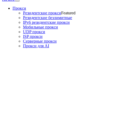
Прокси
Резидентские прокси
Featured
Резидентские безлимитные
IPv6 резидентские прокси
Мобильные прокси
UDP прокси
ISP прокси
Серверные прокси
Прокси для AI