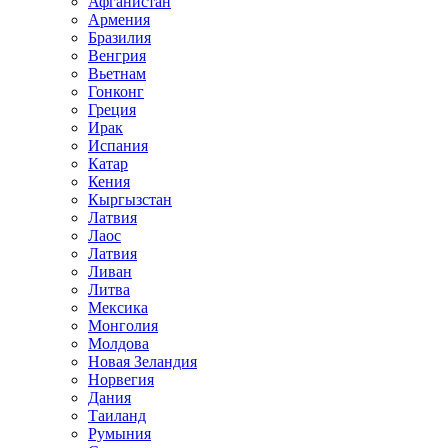
Афганистан
Армения
Бразилия
Венгрия
Вьетнам
Гонконг
Греция
Ирак
Испания
Катар
Кения
Кыргызстан
Латвия
Лаос
Латвия
Ливан
Литва
Мексика
Монголия
Молдова
Новая Зеландия
Норвегия
Дания
Таиланд
Румыния