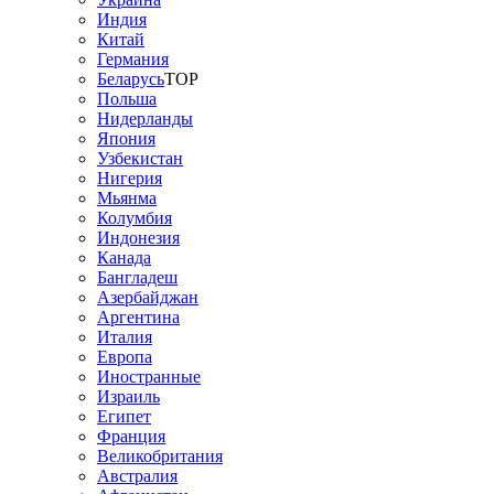
Индия
Китай
Германия
Беларусь
TOP
Польша
Нидерланды
Япония
Узбекистан
Нигерия
Мьянма
Колумбия
Индонезия
Канада
Бангладеш
Азербайджан
Аргентина
Италия
Европа
Иностранные
Израиль
Египет
Франция
Великобритания
Австралия