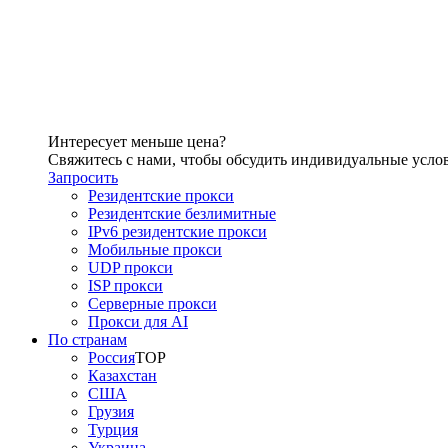
Интересует меньше цена?
Свяжитесь с нами, чтобы обсудить индивидуальные усло
Запросить
Резидентские прокси
Резидентские безлимитные
IPv6 резидентские прокси
Мобильные прокси
UDP прокси
ISP прокси
Серверные прокси
Прокси для AI
По странам
Россия
TOP
Казахстан
США
Грузия
Турция
Украина