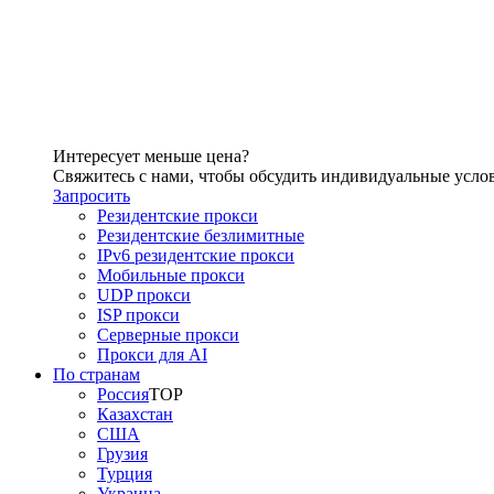
Интересует меньше цена?
Свяжитесь с нами, чтобы обсудить индивидуальные усло
Запросить
Резидентские прокси
Резидентские безлимитные
IPv6 резидентские прокси
Мобильные прокси
UDP прокси
ISP прокси
Серверные прокси
Прокси для AI
По странам
Россия
TOP
Казахстан
США
Грузия
Турция
Украина