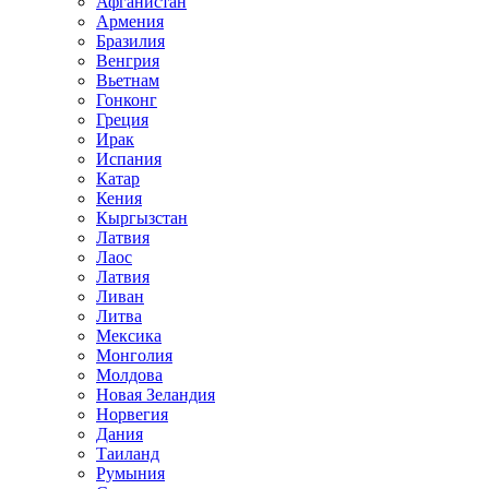
Афганистан
Армения
Бразилия
Венгрия
Вьетнам
Гонконг
Греция
Ирак
Испания
Катар
Кения
Кыргызстан
Латвия
Лаос
Латвия
Ливан
Литва
Мексика
Монголия
Молдова
Новая Зеландия
Норвегия
Дания
Таиланд
Румыния