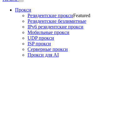
Прокси
Резидентские прокси
Featured
Резидентские безлимитные
IPv6 резидентские прокси
Мобильные прокси
UDP прокси
ISP прокси
Серверные прокси
Прокси для AI