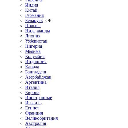
Индия
Китай
Германия
Беларусь
TOP
Польша
Нидерланды
Япония
Узбекистан
Нигерия
Мьянма
Колумбия
Индонезия
Канада
Бангладеш
Азербайджан
Аргентина
Италия
Европа
Иностранные
Израиль
Египет
Франция
Великобритания
Австралия