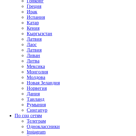
Гонконг
Греция
Ирак
Испания
Катар
Кения
Кыргызстан
Латвия
Лаос
Латвия
Ливан
Литва
Мексика
Монголия
Молдова
Новая Зеландия
Норвегия
Дания
Таиланд
Румыния
Сингапур
По соц сетям
Телеграм
Одноклассники
Instagram