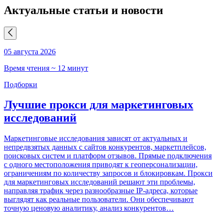
Актуальные статьи и новости
05 августа 2026
0
Время чтения ~ 12 минут
В
Подборки
Лучшие прокси для маркетинговых
исследований
П
п
Маркетинговые исследования зависят от актуальных и
д
непредвзятых данных с сайтов конкурентов, маркетплейсов,
G
поисковых систем и платформ отзывов. Прямые подключения
с
с одного местоположения приводят к геоперсонализации,
у
ограничениям по количеству запросов и блокировкам. Прокси
и
для маркетинговых исследований решают эти проблемы,
м
направляя трафик через разнообразные IP-адреса, которые
выглядят как реальные пользователи. Они обеспечивают
Ч
точную ценовую аналитику, анализ конкурентов…