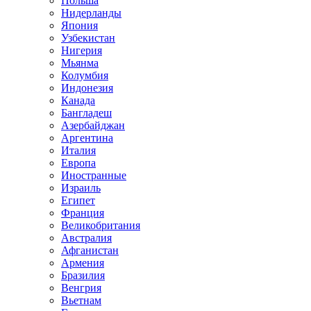
Польша
Нидерланды
Япония
Узбекистан
Нигерия
Мьянма
Колумбия
Индонезия
Канада
Бангладеш
Азербайджан
Аргентина
Италия
Европа
Иностранные
Израиль
Египет
Франция
Великобритания
Австралия
Афганистан
Армения
Бразилия
Венгрия
Вьетнам