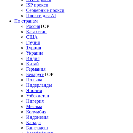
ISP прокси
Серверные прокси
Прокси для AI
По странам
Россия
TOP
Казахстан
США
Грузия
Турция
Украина
Индия
Китай
Германия
Беларусь
TOP
Польша
Нидерланды
Япония
Узбекистан
Нигерия
Мьянма
Колумбия
Индонезия
Канада
Бангладеш