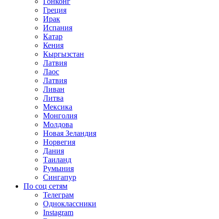
Гонконг
Греция
Ирак
Испания
Катар
Кения
Кыргызстан
Латвия
Лаос
Латвия
Ливан
Литва
Мексика
Монголия
Молдова
Новая Зеландия
Норвегия
Дания
Таиланд
Румыния
Сингапур
По соц сетям
Телеграм
Одноклассники
Instagram