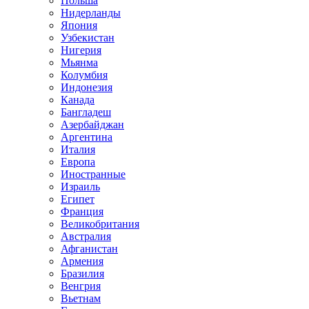
Польша
Нидерланды
Япония
Узбекистан
Нигерия
Мьянма
Колумбия
Индонезия
Канада
Бангладеш
Азербайджан
Аргентина
Италия
Европа
Иностранные
Израиль
Египет
Франция
Великобритания
Австралия
Афганистан
Армения
Бразилия
Венгрия
Вьетнам