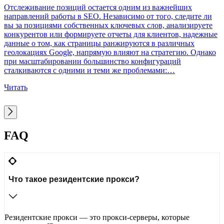
Q
Отслеживание позиций остается одним из важнейших
в
направлений работы в SEO. Независимо от того, следите ли
ц
вы за позициями собственных ключевых слов, анализируете
в
конкурентов или формируете отчеты для клиентов, надежные
и
данные о том, как страницы ранжируются в различных
н
геолокациях Google, напрямую влияют на стратегию. Однако
п
при масштабировании большинство конфигураций
г
сталкиваются с одними и теми же проблемами:…
Ч
Читать
FAQ
Что такое резидентские прокси?
Резидентские прокси — это прокси-серверы, которые