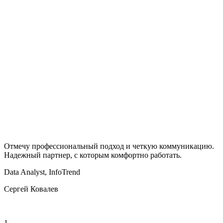
Отмечу профессиональный подход и четкую коммуникацию.
М
Надежный партнер, с которым комфортно работать.
О
р
Data Analyst, InfoTrend
Сергей Ковалев
В
1