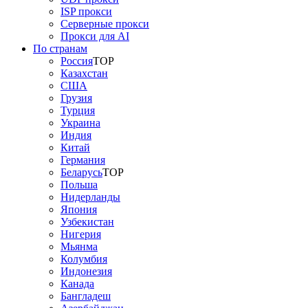
ISP прокси
Серверные прокси
Прокси для AI
По странам
Россия
TOP
Казахстан
США
Грузия
Турция
Украина
Индия
Китай
Германия
Беларусь
TOP
Польша
Нидерланды
Япония
Узбекистан
Нигерия
Мьянма
Колумбия
Индонезия
Канада
Бангладеш