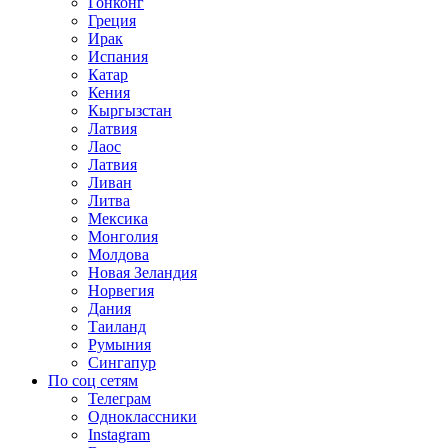
Гонконг
Греция
Ирак
Испания
Катар
Кения
Кыргызстан
Латвия
Лаос
Латвия
Ливан
Литва
Мексика
Монголия
Молдова
Новая Зеландия
Норвегия
Дания
Таиланд
Румыния
Сингапур
По соц сетям
Телеграм
Одноклассники
Instagram