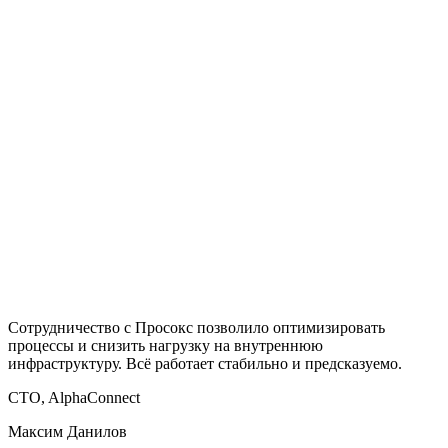
Сотрудничество с Просокс позволило оптимизировать
О
процессы и снизить нагрузку на внутреннюю
к
инфраструктуру. Всё работает стабильно и предсказуемо.
п
CTO, AlphaConnect
H
Максим Данилов
С