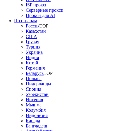
ISP прокси
Серверные прокси
Прокси для AI
По странам
Россия
TOP
Казахстан
США
Грузия
Турция
Украина
Индия
Китай
Германия
Беларусь
TOP
Польша
Нидерланды
Япония
Узбекистан
Нигерия
Мьянма
Колумбия
Индонезия
Канада
Бангладеш