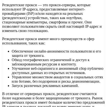
Резидентские прокси — это прокси-серверы, которые
используют IP-адреса, предоставляемые интернет-
провайдерами (ISP) и/или находятся на реальных
(резидентских) устройствах, таких как ноутбуки,
стационарные компьютеры, смартфоны и прочее. Они
позволяют пользователям скрыть свой настоящий IP-адрес и
изменить свою геолокацию.
Резидентские прокси имеют много преимуществ и сфер
использования, таких как:
Обеспечение онлайн-анонимности пользователя и его
защита от трекинга.
Обход географических ограничений и доступ к
заблокированным ресурсам и контенту.
Улучшение веб-скрапинга и анонимный сбор публично
доступных данных из открытых источников.
Управление множеством аккаунтов в социальных сетях
или ботами, без подозрения и риска деанонимизации.
Запуск различных рекламных кампаний.
В отличие от серверных прокси, резидентские считаются
более надежными и более защищенными от трекинга. Рынок
резидентских прокси имеет большое количество предложений
IP-адресов в тысячах локаций по всему земному шару, и