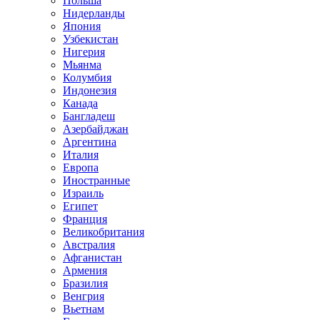
Польша
Нидерланды
Япония
Узбекистан
Нигерия
Мьянма
Колумбия
Индонезия
Канада
Бангладеш
Азербайджан
Аргентина
Италия
Европа
Иностранные
Израиль
Египет
Франция
Великобритания
Австралия
Афганистан
Армения
Бразилия
Венгрия
Вьетнам