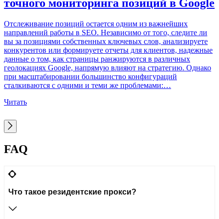
точного мониторинга позиций в Google
С
Q
Отслеживание позиций остается одним из важнейших
в
направлений работы в SEO. Независимо от того, следите ли
ц
вы за позициями собственных ключевых слов, анализируете
в
конкурентов или формируете отчеты для клиентов, надежные
и
данные о том, как страницы ранжируются в различных
н
геолокациях Google, напрямую влияют на стратегию. Однако
п
при масштабировании большинство конфигураций
г
сталкиваются с одними и теми же проблемами:…
Ч
Читать
FAQ
Что такое резидентские прокси?