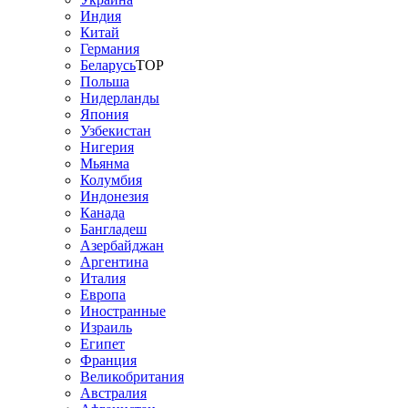
Индия
Китай
Германия
Беларусь
TOP
Польша
Нидерланды
Япония
Узбекистан
Нигерия
Мьянма
Колумбия
Индонезия
Канада
Бангладеш
Азербайджан
Аргентина
Италия
Европа
Иностранные
Израиль
Египет
Франция
Великобритания
Австралия