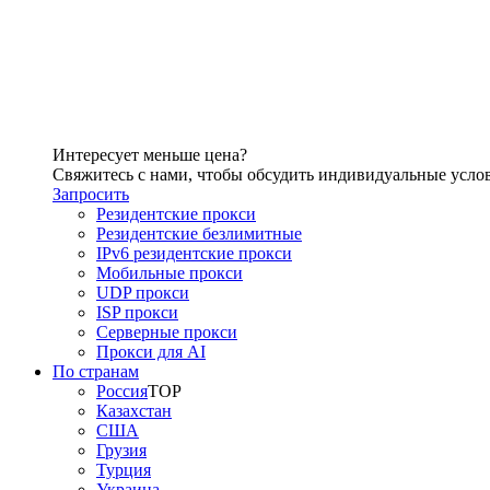
Интересует меньше цена?
Свяжитесь с нами, чтобы обсудить индивидуальные усло
Запросить
Резидентские прокси
Резидентские безлимитные
IPv6 резидентские прокси
Мобильные прокси
UDP прокси
ISP прокси
Серверные прокси
Прокси для AI
По странам
Россия
TOP
Казахстан
США
Грузия
Турция
Украина