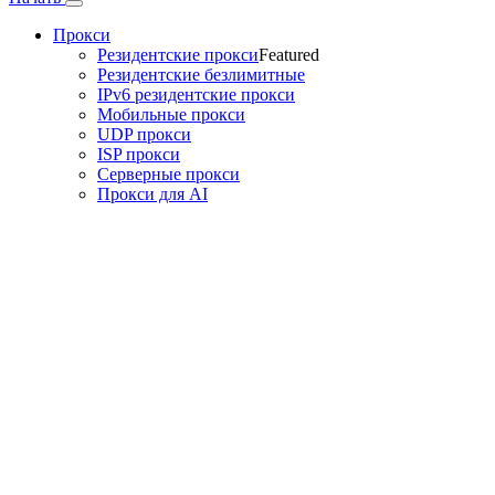
Прокси
Резидентские прокси
Featured
Резидентские безлимитные
IPv6 резидентские прокси
Мобильные прокси
UDP прокси
ISP прокси
Серверные прокси
Прокси для AI