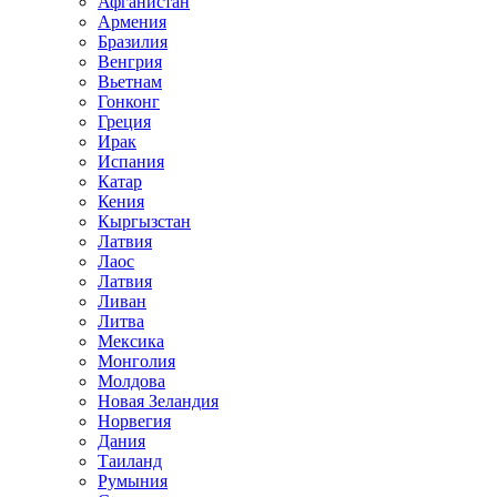
Афганистан
Армения
Бразилия
Венгрия
Вьетнам
Гонконг
Греция
Ирак
Испания
Катар
Кения
Кыргызстан
Латвия
Лаос
Латвия
Ливан
Литва
Мексика
Монголия
Молдова
Новая Зеландия
Норвегия
Дания
Таиланд
Румыния