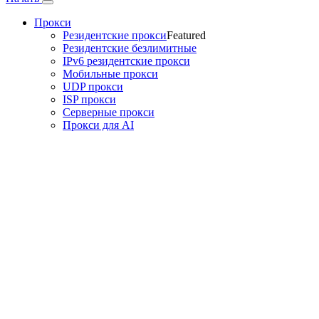
Прокси
Резидентские прокси
Featured
Резидентские безлимитные
IPv6 резидентские прокси
Мобильные прокси
UDP прокси
ISP прокси
Серверные прокси
Прокси для AI