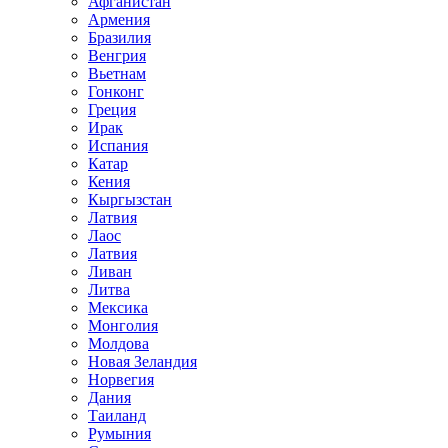
Афганистан
Армения
Бразилия
Венгрия
Вьетнам
Гонконг
Греция
Ирак
Испания
Катар
Кения
Кыргызстан
Латвия
Лаос
Латвия
Ливан
Литва
Мексика
Монголия
Молдова
Новая Зеландия
Норвегия
Дания
Таиланд
Румыния