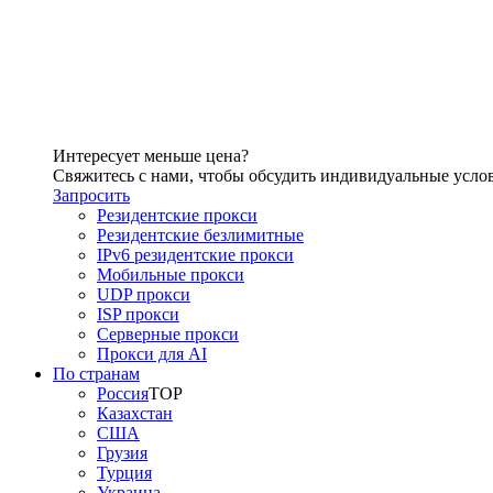
Интересует меньше цена?
Свяжитесь с нами, чтобы обсудить индивидуальные усло
Запросить
Резидентские прокси
Резидентские безлимитные
IPv6 резидентские прокси
Мобильные прокси
UDP прокси
ISP прокси
Серверные прокси
Прокси для AI
По странам
Россия
TOP
Казахстан
США
Грузия
Турция
Украина