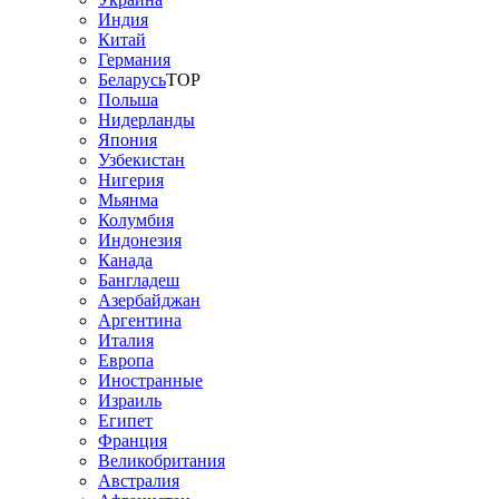
Индия
Китай
Германия
Беларусь
TOP
Польша
Нидерланды
Япония
Узбекистан
Нигерия
Мьянма
Колумбия
Индонезия
Канада
Бангладеш
Азербайджан
Аргентина
Италия
Европа
Иностранные
Израиль
Египет
Франция
Великобритания
Австралия