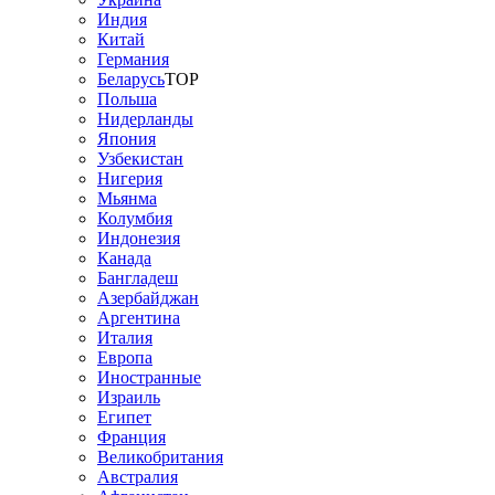
Индия
Китай
Германия
Беларусь
TOP
Польша
Нидерланды
Япония
Узбекистан
Нигерия
Мьянма
Колумбия
Индонезия
Канада
Бангладеш
Азербайджан
Аргентина
Италия
Европа
Иностранные
Израиль
Египет
Франция
Великобритания
Австралия