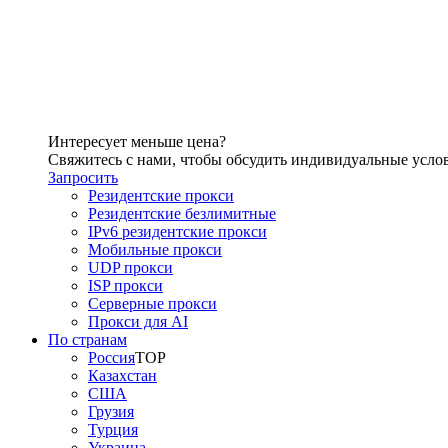
Интересует меньше цена?
Свяжитесь с нами, чтобы обсудить индивидуальные усло
Запросить
Резидентские прокси
Резидентские безлимитные
IPv6 резидентские прокси
Мобильные прокси
UDP прокси
ISP прокси
Серверные прокси
Прокси для AI
По странам
Россия
TOP
Казахстан
США
Грузия
Турция
Украина