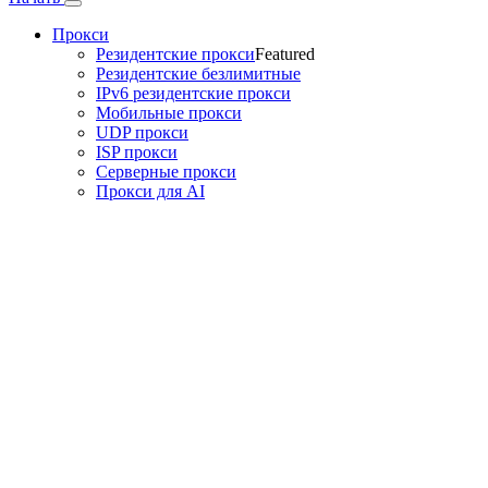
Прокси
Резидентские прокси
Featured
Резидентские безлимитные
IPv6 резидентские прокси
Мобильные прокси
UDP прокси
ISP прокси
Серверные прокси
Прокси для AI