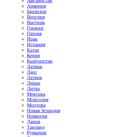
Афганистан
Армения
Бразилия
Венгрия
Вьетнам
Гонконг
Греция
Ирак
Испания
Катар
Кения
Кыргызстан
Латвия
Лаос
Латвия
Ливан
Литва
Мексика
Монголия
Молдова
Новая Зеландия
Норвегия
Дания
Таиланд
Румыния