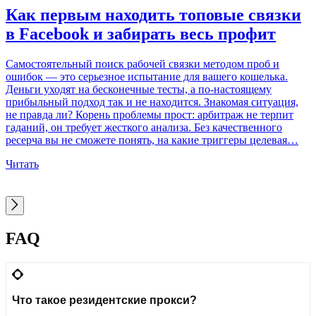
Как первым находить топовые связки
в Facebook и забирать весь профит
Самостоятельный поиск рабочей связки методом проб и
ошибок — это серьезное испытание для вашего кошелька.
Б
Деньги уходят на бесконечные тесты, а по-настоящему
п
прибыльный подход так и не находится. Знакомая ситуация,
п
не правда ли? Корень проблемы прост: арбитраж не терпит
п
гаданий, он требует жесткого анализа. Без качественного
Э
ресерча вы не сможете понять, на какие триггеры целевая…
д
Читать
Ч
FAQ
Что такое резидентские прокси?