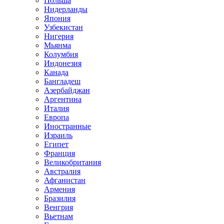
Польша
Нидерланды
Япония
Узбекистан
Нигерия
Мьянма
Колумбия
Индонезия
Канада
Бангладеш
Азербайджан
Аргентина
Италия
Европа
Иностранные
Израиль
Египет
Франция
Великобритания
Австралия
Афганистан
Армения
Бразилия
Венгрия
Вьетнам