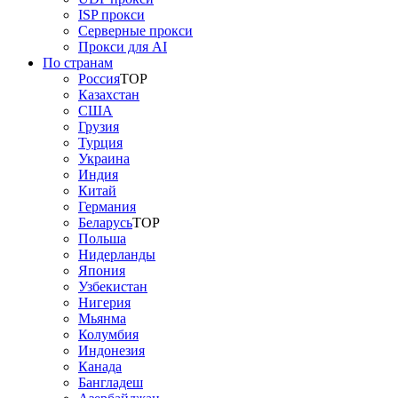
ISP прокси
Серверные прокси
Прокси для AI
По странам
Россия
TOP
Казахстан
США
Грузия
Турция
Украина
Индия
Китай
Германия
Беларусь
TOP
Польша
Нидерланды
Япония
Узбекистан
Нигерия
Мьянма
Колумбия
Индонезия
Канада
Бангладеш