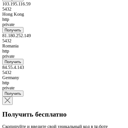
103.195.116.59
5432
Hong Kong
http
private
Получить
81.180.252.149
5432
Romania
http
private
Получить
84.55.4.143
5432
Germany
http
private
Получить
Получить бесплатно
Скопируйте и введите свой уникальный код в tg-боте