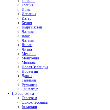
Гонконг
Греция
Ирак
Испания
Катар
Кения
Кыргызстан
Латвия
Лаос
Латвия
Ливан
Литва
Мексика
Монголия
Молдова
Новая Зеландия
Норвегия
Дания
Таиланд
Румыния
Сингапур
По соц сетям
Телеграм
Одноклассники
Instagram